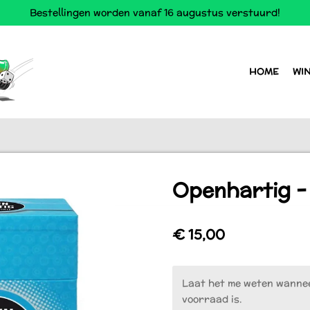
Bestellingen worden vanaf 16 augustus verstuurd!
HOME
WI
Openhartig - 
€ 15,00
Laat het me weten wannee
voorraad is.