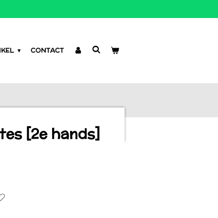
NKEL
CONTACT
ates [2e hands]