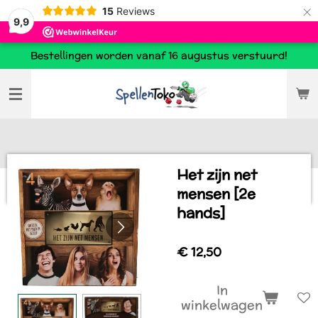
×
15
Reviews
9,9
Bestellingen worden vanaf 16 augustus verstuurd!
Het zijn net
mensen [2e
hands]
€ 12,50
In
winkelwagen