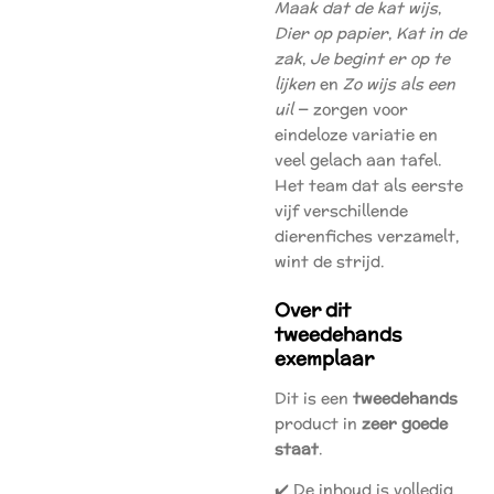
Maak dat de kat wijs
,
Dier op papier
,
Kat in de
zak
,
Je begint er op te
lijken
en
Zo wijs als een
uil
— zorgen voor
eindeloze variatie en
veel gelach aan tafel.
Het team dat als eerste
vijf verschillende
dierenfiches verzamelt,
wint de strijd.
Over dit
tweedehands
exemplaar
Dit is een
tweedehands
product in
zeer goede
staat
.
✔️ De inhoud is volledig