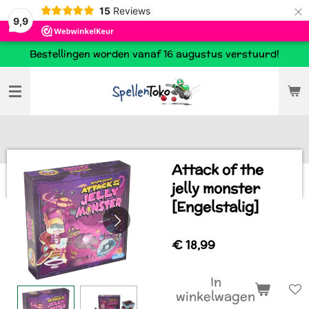
×
15
Reviews
9,9
Bestellingen worden vanaf 16 augustus verstuurd!
Attack of the
jelly monster
[Engelstalig]
€ 18,99
In
winkelwagen