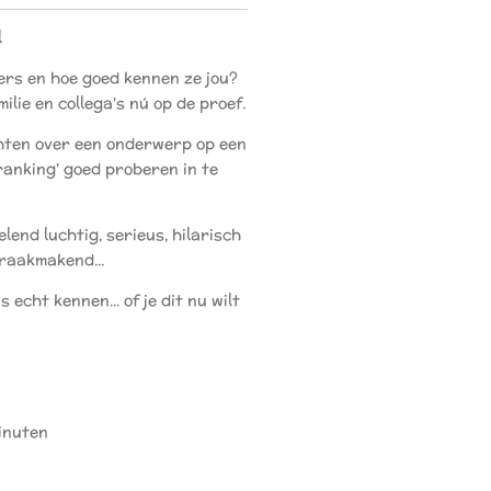
l
lers en hoe goed kennen ze jou?
milie en collega's nú op de proef.
chten over een onderwerp op een
'ranking' goed proberen in te
end luchtig, serieus, hilarisch
raakmakend...
s echt kennen... of je dit nu wilt
inuten