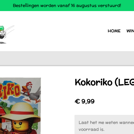
Bestellingen worden vanaf 16 augustus verstuurd!
HOME
WI
Kokoriko (LE
€ 9,99
Laat het me weten wannee
voorraad is.