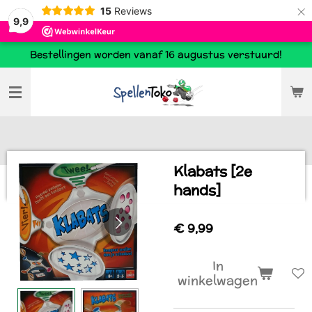
×
15
Reviews
9,9
Bestellingen worden vanaf 16 augustus verstuurd!
Klabats [2e
hands]
€ 9,99
In
winkelwagen