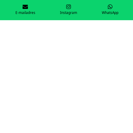
Powered by
JouwWeb
E-mailadres
Instagram
WhatsApp