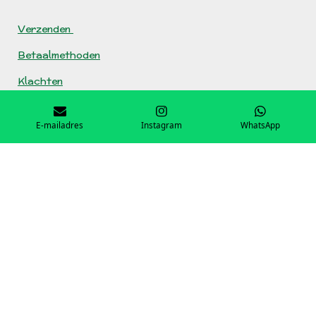
Verzenden
Betaalmethoden
Klachten
© 2025 Spellentoko
Powered by
JouwWeb
E-mailadres
Instagram
WhatsApp