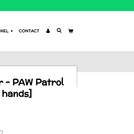
NKEL
CONTACT
r - PAW Patrol
 hands]