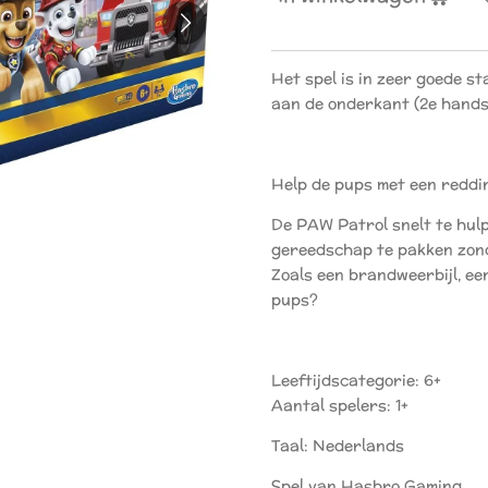
Het spel is in zeer goede s
aan de onderkant (2e hands
Help de pups met een reddi
De PAW Patrol snelt te hulp
gereedschap te pakken zon
Zoals een brandweerbijl, ee
pups?
Leeftijdscategorie: 6+
Aantal spelers: 1+
Taal: Nederlands
Spel van Hasbro Gaming