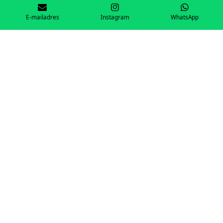
Powered by
JouwWeb
E-mailadres
Instagram
WhatsApp